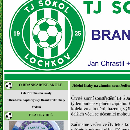
O BRANKÁŘSKÉ ŠKOLE
Jídelní lístky na zimním soustředě
Cíle Brankářské školy
Čtvrté zimní soustředění BFŠ Ja
Obsahová náplň výuky Brankářské školy
týden budete v plném zápřahu.
Vedení
kolektivu a trenérů, bazénu, vý
dalších věcí, se účastníci mohou t
PLACKY BFŠ
Začínáme večeří ve čtvrtek a k
můžete kouknout níže. Těšíme s