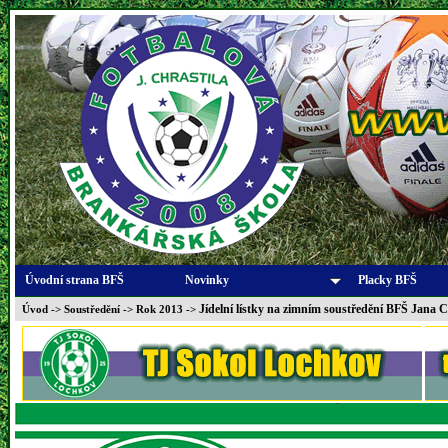
Úvodní strana BFŠ
Novinky
Placky BFŠ
Jídelní lístky na zimním soustředění BFŠ Jana C
Úvod
->
Soustředění
->
Rok 2013
->